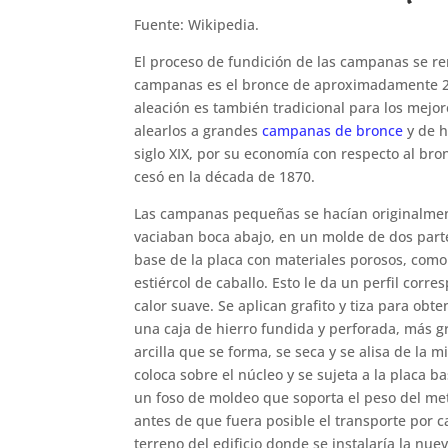
Fuente: Wikipedia.
El proceso de fundición de las campanas se rem
campanas es el bronce de aproximadamente 2
aleación es también tradicional para los mejore
alearlos a grandes
campanas de bronce
y de h
siglo XIX, por su economía con respecto al bro
cesó en la década de 1870.
Las campanas pequeñas se hacían originalmen
vaciaban boca abajo, en un molde de dos partes
base de la placa con materiales porosos, como 
estiércol de caballo. Esto le da un perfil corr
calor suave. Se aplican grafito y tiza para obte
una caja de hierro fundida y perforada, más 
arcilla que se forma, se seca y se alisa de la 
coloca sobre el núcleo y se sujeta a la placa b
un foso de moldeo que soporta el peso del me
antes de que fuera posible el transporte por 
terreno del edificio donde se instalaría la nu