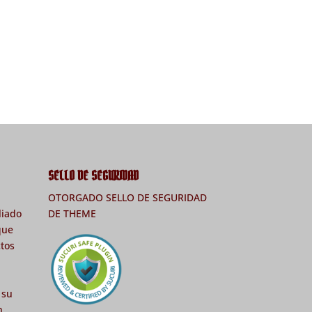
SELLO DE SEGURIDAD
u
OTORGADO SELLO DE SEGURIDAD
liado
DE THEME
que
tos
 su
n