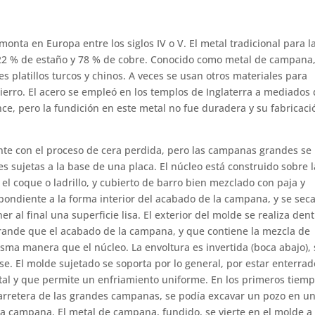
onta en Europa entre los siglos IV o V. El metal tradicional para l
2 % de estaño y 78 % de cobre. Conocido como metal de campana,
s platillos turcos y chinos. A veces se usan otros materiales para
ierro. El acero se empleó en los templos de Inglaterra a mediados 
nce, pero la fundición en este metal no fue duradera y su fabricaci
te con el proceso de cera perdida, pero las campanas grandes se
 sujetas a la base de una placa. El núcleo está construido sobre l
el coque o ladrillo, y cubierto de barro bien mezclado con paja y
espondiente a la forma interior del acabado de la campana, y se sec
ner al final una superficie lisa. El exterior del molde se realiza den
grande que el acabado de la campana, y que contiene la mezcla de
misma manera que el núcleo. La envoltura es invertida (boca abajo),
ase. El molde sujetado se soporta por lo general, por estar enterra
tal y que permite un enfriamiento uniforme. En los primeros tiemp
carretera de las grandes campanas, se podía excavar un pozo en u
eva campana. El metal de campana, fundido, se vierte en el molde a