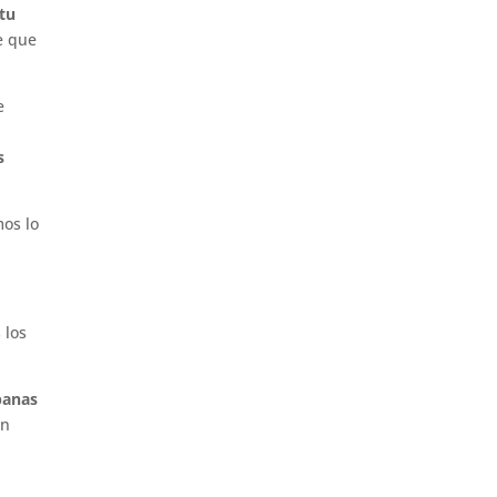
tu
e que
e
s
mos lo
 los
panas
en