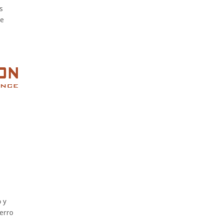
s
de
 y
ierro