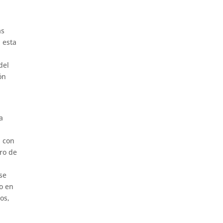
as
 esta
del
ón
a
a con
tro de
 se
do en
os,
n