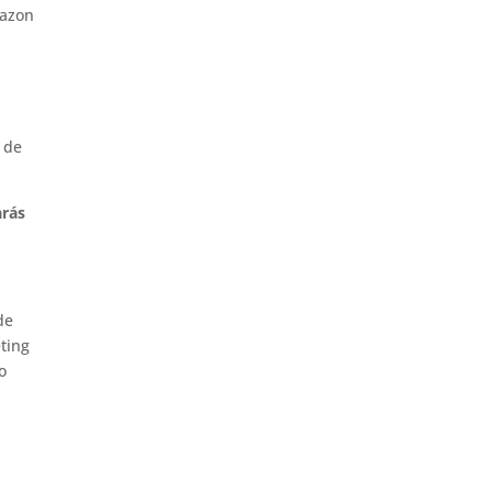
mazon
 de
arás
de
ting
o