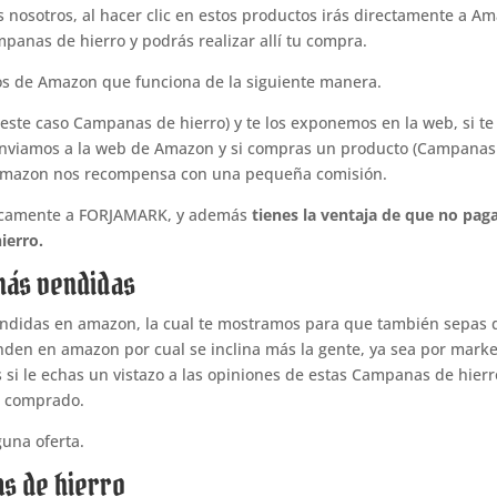
s nosotros, al hacer clic en estos productos irás directamente a A
panas de hierro y podrás realizar allí tu compra.
os de Amazon que funciona de la siguiente manera.
ste caso Campanas de hierro) y te los exponemos en la web, si te
 reenviamos a la web de Amazon y si compras un producto (Campanas
s, Amazon nos recompensa con una pequeña comisión.
icamente a FORJAMARK, y además
tienes la ventaja de que no pag
ierro.
más vendidas
endidas en amazon, la cual te mostramos para que también sepas 
nden en amazon por cual se inclina más la gente, ya sea por marke
s si le echas un vistazo a las opiniones de estas Campanas de hierr
n comprado.
una oferta.
s de hierro